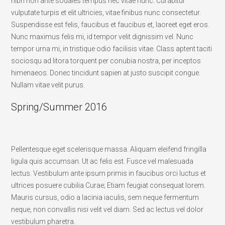
nibh non ante sodales tempus nec vitae nunc. Curabitur
vulputate turpis et elit ultricies, vitae finibus nunc consectetur.
Suspendisse est felis, faucibus et faucibus et, laoreet eget eros.
Nunc maximus felis mi, id tempor velit dignissim vel. Nunc
tempor urna mi, in tristique odio facilisis vitae. Class aptent taciti
sociosqu ad litora torquent per conubia nostra, per inceptos
himenaeos. Donec tincidunt sapien at justo suscipit congue.
Nullam vitae velit purus.
Spring/Summer 2016
Pellentesque eget scelerisque massa. Aliquam eleifend fringilla
ligula quis accumsan. Ut ac felis est. Fusce vel malesuada
lectus. Vestibulum ante ipsum primis in faucibus orci luctus et
ultrices posuere cubilia Curae; Etiam feugiat consequat lorem.
Mauris cursus, odio a lacinia iaculis, sem neque fermentum
neque, non convallis nisi velit vel diam. Sed ac lectus vel dolor
vestibulum pharetra.